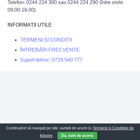
Telefon: 0244 224 300 sau 0244 224 290 (între orele
09.00-16.00)
INFORMAȚII UTILE
TERMENI ȘI CONDIȚII
ÎNTREBĂRI FRECVENTE
Suport tehnic: 0729 540 777
Continuând să navigați pe site, sunteți de acord cu
Termenii si Conditiile de
folosire
.
Da, sunt de acord.